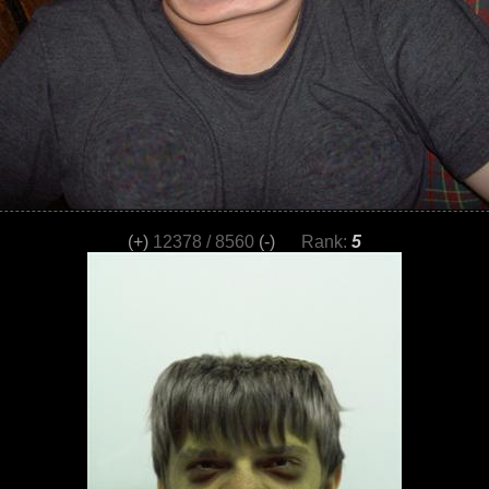
(+)
12378 / 8560
(-)
Rank:
5