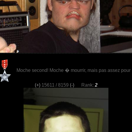
Moche second! Moche � mourrir, mais pas assez pour l
(+)
15611 / 8159
(-)
Rank:
2