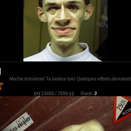
Moche troisième! Ta laideur tue! Quelques efforts devraient s
(+)
13460 / 7696
(-)
Rank:
3