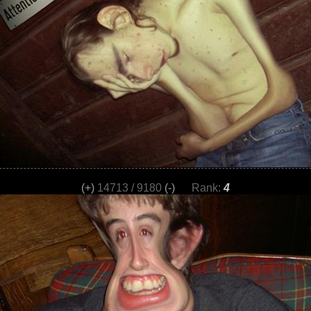
(+)
14713 / 9180
(-)
Rank:
4