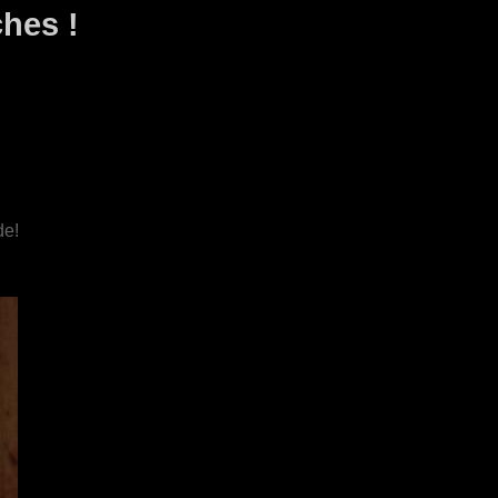
hes !
de!