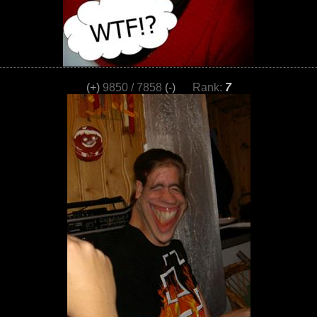
(+)
9850 / 7858
(-)
Rank:
7