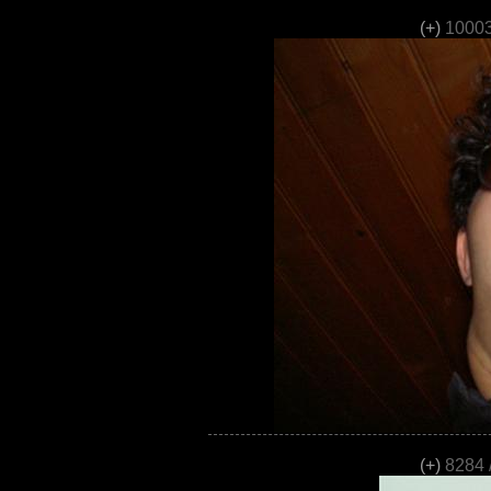
(+)
10003
(+)
8284 