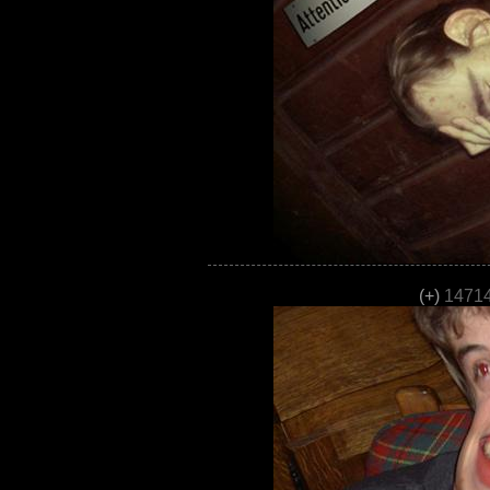
(+)
14714