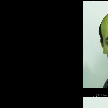
(+)
8114 