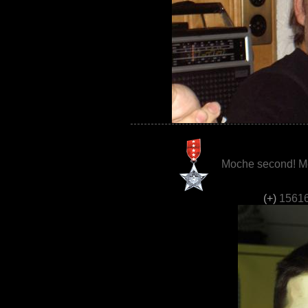
Moche second! Mo
(+)
15616