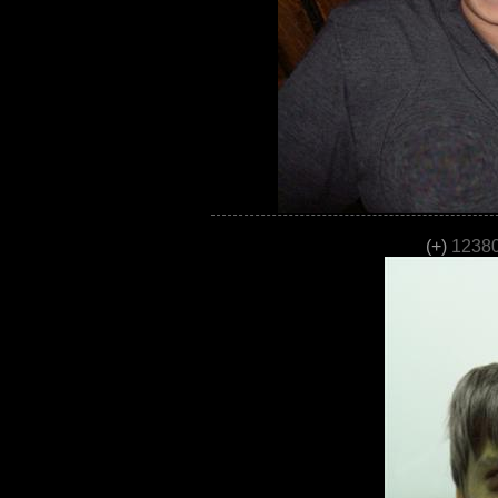
(+)
12380